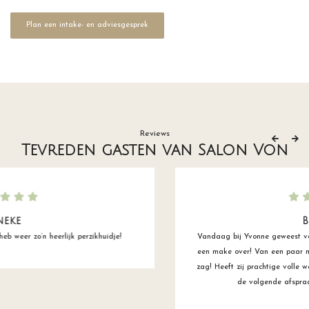
Plan een intake- en adviesgesprek
Reviews
Tevreden gasten van Salon Von
Brigitte
Vandaag bij Yvonne geweest voor mijn armetierige wenkbrauwen. Wat
een make over! Van een paar miezerige wenkbrauwen die je bijna niet
zag! Heeft zij prachtige volle wenkbrauwen gemaakt. Super blij mee en
de volgende afspraak is meteen weer gemaakt!