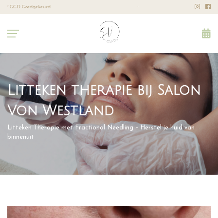
Leeftijd: vanaf 18 jaar
Professione
Litteken therapie bij Salon
Von Westland
Litteken Therapie met Fractional Needling – Herstel je huid van
binnenuit