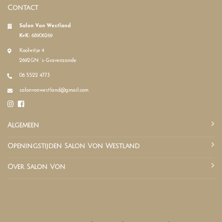
Contact
Salon Von Westland
KvK:
68906269
Koolwitje 4
2692GN ´s-Gravenzande
06 5522 4773
salonvonwestland@gmail.com
Algemeen
Openingstijden Salon Von Westland
Over Salon Von