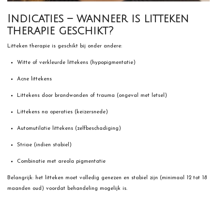
Indicaties – wanneer is litteken
therapie geschikt?
Litteken therapie is geschikt bij onder andere:
Witte of verkleurde littekens (hypopigmentatie)
Acne littekens
Littekens door brandwonden of trauma (ongeval met letsel)
Littekens na operaties (keizersnede)
Automutilatie littekens (zelfbeschadiging)
Striae (indien stabiel)
Combinatie met areola pigmentatie
Belangrijk: het litteken moet volledig genezen en stabiel zijn (minimaal 12 tot 18
maanden oud) voordat behandeling mogelijk is.