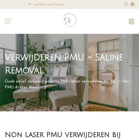
Leeftijd: vanaf 18 jaar
Professione
Verwijderen PMU - Saline
Removal
Oude en/of verkeerd gezette PMU laten verwijderen bij Salon Von –
PMU Atelier Westland
Non Laser PMU verwijderen bij