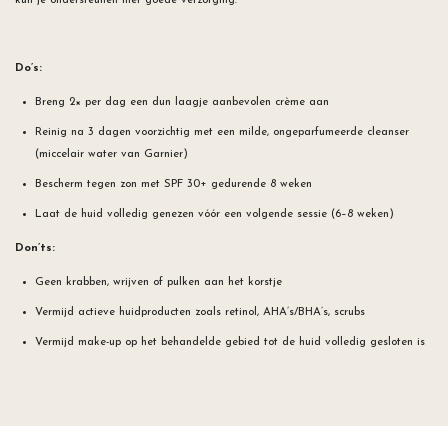
kun je ondersteunen met goede verzorging:
Do’s:
Breng 2× per dag een dun laagje aanbevolen crème aan
Reinig na 3 dagen voorzichtig met een milde, ongeparfumeerde cleanser
(miccelair water van Garnier)
Bescherm tegen zon met SPF 30+ gedurende 8 weken
Laat de huid volledig genezen vóór een volgende sessie (6–8 weken)
Don’ts:
Geen krabben, wrijven of pulken aan het korstje
Vermijd actieve huidproducten zoals retinol, AHA’s/BHA’s, scrubs
Vermijd make-up op het behandelde gebied tot de huid volledig gesloten is