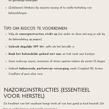
en gevoelige huidtypes
(Zeldzaam) littekens bij onjuiste nazorg of te snelle herhaling van
behandelingen
Tips om risico’s te voorkomen:
Volg de
nazorginstructies strikt op
(zie onder en deze ontvang je ook bij
de behandeling op papier)
Gebruik dagelijks SPF 30+
, zelfs als het bewolkt is
Raak het behandelde gebied niet aan
, en trek nooit aan korstjes
Geen make-up, sauna, zwemmen of intens sporten tijdens de eerste 10 dagen
Gebruik
kalmerende, parfumvrije verzorging
, zoals Cicaplast B5, Avène
Cicalfate of pure aloë vera
Nazorginstructies (essentieel
voor herstel)
De kwaliteit van het resultaat hangt sterk af van hoe goed je huid herstelt. Dit