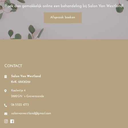
Boek dan gemakkelijk online een behandeling bij Salon Von Westland!
Afspraak boeken
Contact
Salon Von Westland
KvK:
68906269
Koolwitje 4
2692GN ´s-Gravenzande
06 5522 4773
salonvonwestland@gmail.com