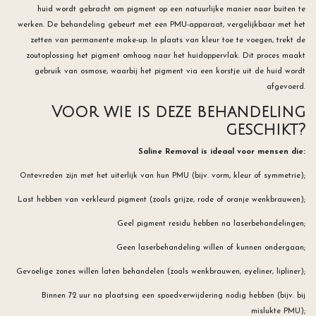
huid wordt gebracht om pigment op een natuurlijke manier naar buiten te
werken. De behandeling gebeurt met een PMU-apparaat, vergelijkbaar met het
zetten van permanente make-up. In plaats van kleur toe te voegen, trekt de
zoutoplossing het pigment omhoog naar het huidoppervlak. Dit proces maakt
gebruik van osmose, waarbij het pigment via een korstje uit de huid wordt
afgevoerd.
Voor wie is deze behandeling
geschikt?
Saline Removal is ideaal voor mensen die:
Ontevreden zijn met het uiterlijk van hun PMU (bijv. vorm, kleur of symmetrie);
Last hebben van verkleurd pigment (zoals grijze, rode of oranje wenkbrauwen);
Geel pigment residu hebben na laserbehandelingen;
Geen laserbehandeling willen of kunnen ondergaan;
Gevoelige zones willen laten behandelen (zoals wenkbrauwen, eyeliner, lipliner);
Binnen 72 uur na plaatsing een spoedverwijdering nodig hebben (bijv. bij
mislukte PMU);