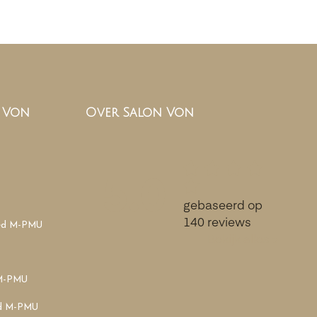
n Von
Over Salon Von
oed M-PMU
 M-PMU
ed M-PMU