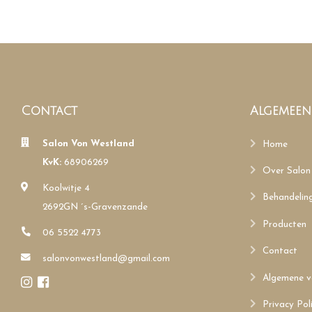
Contact
Algemeen
Salon Von Westland
Home
KvK:
68906269
Over Salon
Koolwitje 4
Behandelin
2692GN ´s-Gravenzande
Producten
06 5522 4773
Contact
salonvonwestland@gmail.com
Algemene v
Privacy Pol