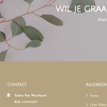
Wil je gra
Boek
Contact
Algemeen
Salon Von Westland
Home
KvK:
68906269
Over Salon