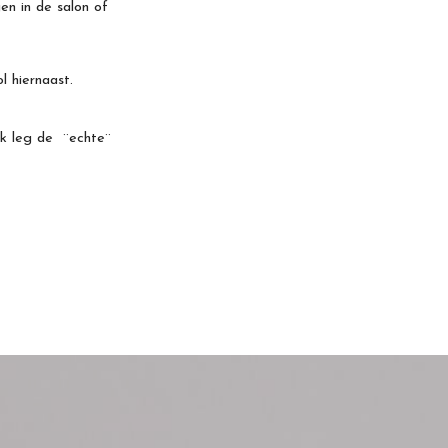
en in de salon of
l hiernaast.
ik leg de ¨echte¨