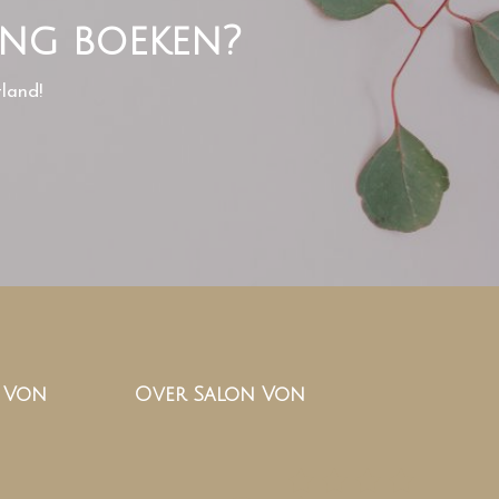
ing boeken?
land!
n Von
Over Salon Von