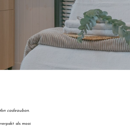
n Von cadeaubon.
verpakt als mooi