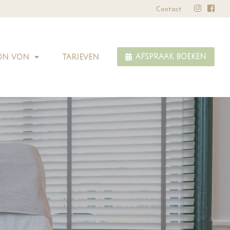
✅ GGD Goedgekeurd
Leeftijd: va
Contact
ON VON
TARIEVEN
AFSPRAAK BOEKEN