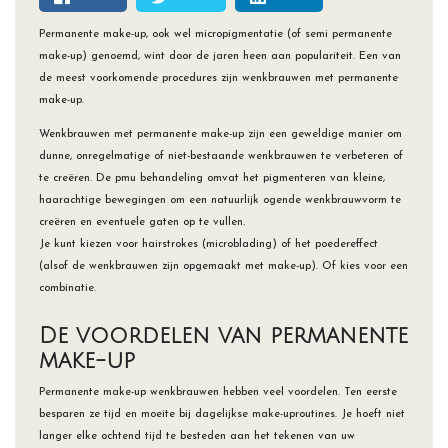
Permanente make-up, ook wel micropigmentatie (of semi permanente
make-up) genoemd, wint door de jaren heen aan populariteit. Een van
de meest voorkomende procedures zijn wenkbrauwen met permanente
make-up.
Wenkbrauwen met permanente make-up zijn een geweldige manier om
dunne, onregelmatige of niet-bestaande wenkbrauwen te verbeteren of
te creëren. De pmu behandeling omvat het pigmenteren van kleine,
haarachtige bewegingen om een ​​natuurlijk ogende wenkbrauwvorm te
creëren en eventuele gaten op te vullen.
Je kunt kiezen voor hairstrokes (microblading) of het poedereffect
(alsof de wenkbrauwen zijn opgemaakt met make-up). Of kies voor een
combinatie.
De voordelen van permanente
make-up
Permanente make-up wenkbrauwen hebben veel voordelen. Ten eerste
besparen ze tijd en moeite bij dagelijkse make-uproutines. Je hoeft niet
langer elke ochtend tijd te besteden aan het tekenen van uw