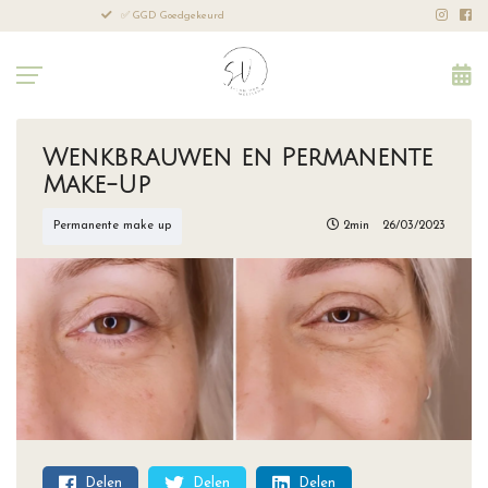
Leeftijd: vanaf 18 jaar
Profes
Wenkbrauwen en Permanente
Make-Up
Permanente make up
2min
26/03/2023
Delen
Delen
Delen