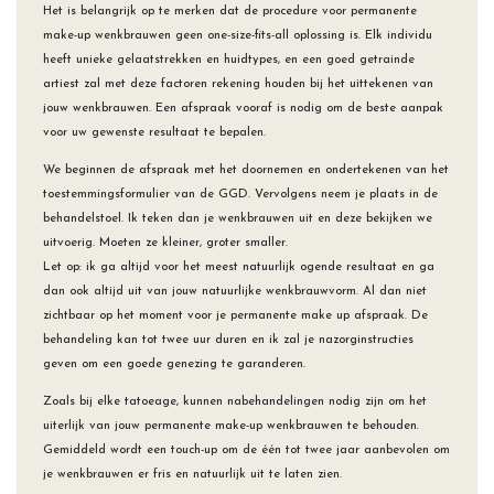
Het is belangrijk op te merken dat de procedure voor permanente
make-up wenkbrauwen geen one-size-fits-all oplossing is. Elk individu
heeft unieke gelaatstrekken en huidtypes, en een goed getrainde
artiest zal met deze factoren rekening houden bij het uittekenen van
jouw wenkbrauwen. Een afspraak vooraf is nodig om de beste aanpak
voor uw gewenste resultaat te bepalen.
We beginnen de afspraak met het doornemen en ondertekenen van het
toestemmingsformulier van de GGD. Vervolgens neem je plaats in de
behandelstoel. Ik teken dan je wenkbrauwen uit en deze bekijken we
uitvoerig. Moeten ze kleiner, groter smaller.
Let op: ik ga altijd voor het meest natuurlijk ogende resultaat en ga
dan ook altijd uit van jouw natuurlijke wenkbrauwvorm. Al dan niet
zichtbaar op het moment voor je permanente make up afspraak. De
behandeling kan tot twee uur duren en ik zal je nazorginstructies
geven om een ​​goede genezing te garanderen.
Zoals bij elke tatoeage, kunnen nabehandelingen nodig zijn om het
uiterlijk van jouw permanente make-up wenkbrauwen te behouden.
Gemiddeld wordt een touch-up om de één tot twee jaar aanbevolen om
je wenkbrauwen er fris en natuurlijk uit te laten zien.