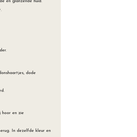
de en glanzende huid. ⁠
 ⁠
der.
donshaartjes, dode
rd.
j hoor en zie
rug. In dezelfde kleur en