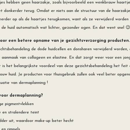
jes hebben geen haarzakje, zoals bijvoorbeeld een wenkbrauw haartje
t donkerder terug. Omdat er niets aan de structuur van de haarzakje
 eerder op als de haartjes terugkomen, want als ze verwijderd worden
 de huid automatisch wat lichter, gezonder ogen. En dat went snel 
oor een betere opname van je gezichtsverzorging producten
chtsbehandeling de dode huidcellen en donsharen verwijderd worden, 
e aanmaak van collageen en elastine. En dat zorgt weer voor een jon
t is het belangrijkste voordeel van deze gezichtsbehandeling het feit
uw huid. Je producten voor thuisgebruik zullen ook veel beter opge
tuatie van dermaplanning !
voor dermaplanning?⁠
ge pigmentvlekken⁠
en stralendere teint⁠
dder uit, waardoor make-up beter hecht⁠
 en rimpels⁠