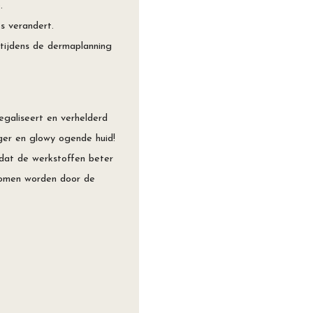
.
s verandert.
 tijdens de dermaplanning

.
egaliseert en verhelderd
ger en glowy ogende huid!
 dat de werkstoffen beter
nomen worden door de