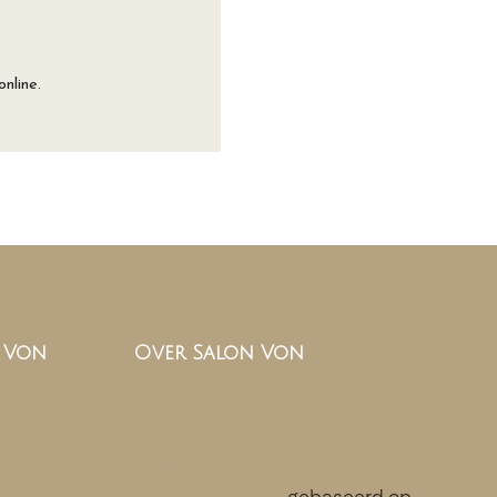
nline.
n Von
Over Salon Von