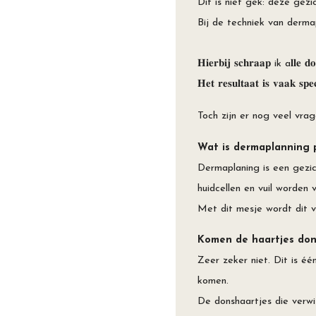
Dit is niet gek: deze gezi
Bij de techniek van derma
𝐇𝐢𝐞𝐫𝐛𝐢𝐣 𝐬𝐜𝐡𝐫𝐚𝐚𝐩 ik a𝐥𝐥𝐞 𝐝𝐨𝐝
𝐇𝐞𝐭 𝐫𝐞𝐬𝐮𝐥𝐭𝐚𝐚𝐭 𝐢𝐬 𝐯𝐚𝐚𝐤 𝐬𝐩𝐞𝐜
Toch zijn er nog veel vra
Wat is dermaplanning 
Dermaplaning is een gezic
huidcellen en vuil worden 
Met dit mesje wordt dit 
Komen de haartjes don
Zeer zeker niet. Dit is é
komen.
De donshaartjes die verw