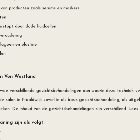
van producten zoals serums en maskers⁠
ten⁠
erstopt door dode huidcellen⁠
eroudering⁠
ageen en elastine⁠
en⁠
on Von Westland
twee verschillende gezichtsbehandelingen aan waarin deze techniek verw
 de salon in Naaldwijk zowel in als basis gezichtsbehandeling, als uitge
eken. De inhoud van de gezichtsbehandelingen zijn verschillend. Lees
ning zijn als volgt:
-