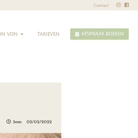
✅ GGD Goedgekeurd
Leeftijd: va
Contact
ON VON
TARIEVEN
AFSPRAAK BOEKEN
3min
02/02/2022