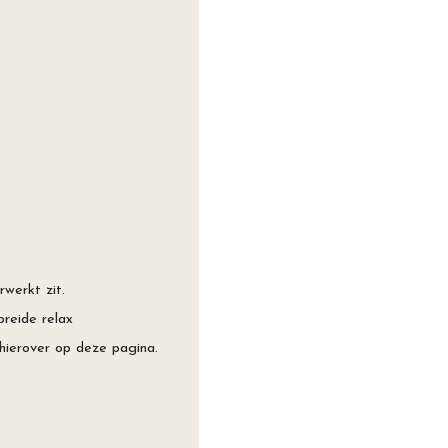
erkt zit. ⁠
breide relax
 hierover op
deze
pagina.