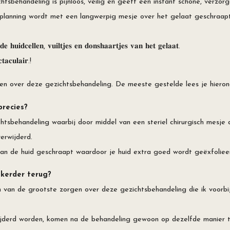
chtsbehandeling is pijnloos, veilig en geeft een instant schone, verzorg
planning wordt met een langwerpig mesje over het gelaat geschraapt.
𝐞 𝐡𝐮𝐢𝐝𝐜𝐞𝐥𝐥𝐞𝐧, 𝐯𝐮𝐢𝐥𝐭𝐣𝐞𝐬 𝐞𝐧 𝐝𝐨𝐧𝐬𝐡𝐚𝐚𝐫𝐭𝐣𝐞𝐬 𝐯𝐚𝐧 𝐡𝐞𝐭 𝐠𝐞𝐥𝐚𝐚𝐭. ⁠
𝐭𝐚𝐜𝐮𝐥𝐚𝐢𝐫.!
gen over deze gezichtsbehandeling. De meeste gestelde lees je hieron
precies?
htsbehandeling waarbij door middel van een steriel chirurgisch mesje 
verwijderd.
van de huid geschraapt waardoor je huid extra goed wordt geëxfoliee
kerder terug?
én van de grootste zorgen over deze gezichtsbehandeling die ik voorbi
ijderd worden, komen na de behandeling gewoon op dezelfde manier te