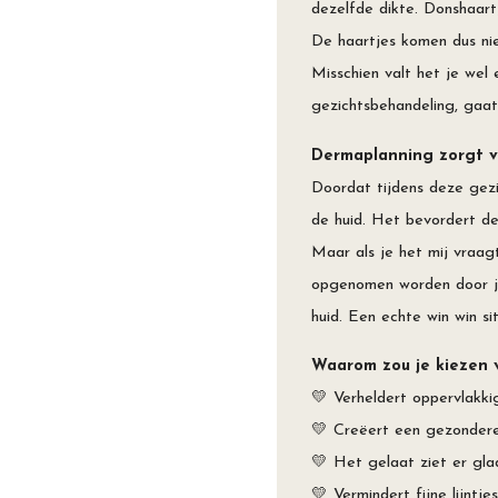
dezelfde dikte. Donshaart
De haartjes komen dus nie
Misschien valt het je wel
gezichtsbehandeling, gaat
Dermaplanning zorgt v
Doordat tijdens deze gezi
de huid. Het bevordert d
Maar als je het mij vraag
opgenomen worden door jo
huid. Een echte win win si
Waarom zou je kiezen 
💛 Verheldert oppervlakki
💛 Creëert een gezondere 
💛 Het gelaat ziet er gla
💛 Vermindert fijne lijntjes