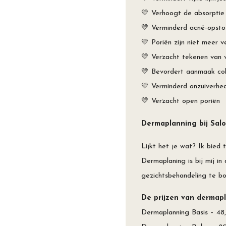
💛 Verhoogt de absorptie 
💛 Verminderd acné-opsto
💛 Poriën zijn niet meer v
💛 Verzacht tekenen van v
💛 Bevordert aanmaak coll
💛 Verminderd onzuiverhed
💛 Verzacht open poriën⁠
Dermaplanning bij Sal
Lijkt het je wat? Ik bied 
Dermaplaning is bij mij in
gezichtsbehandeling te bo
De prijzen van dermapla
Dermaplanning Basis – 48,