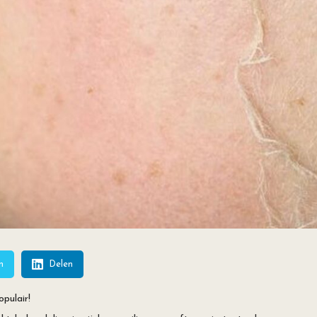
n
Delen
ulair! ⁠