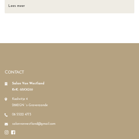
Lees meer
Contact
Salon Von Westland
KvK:
68906269
Koolwitje 4
2692GN ´s-Gravenzande
06 5522 4773
salonvonwestland@gmail.com