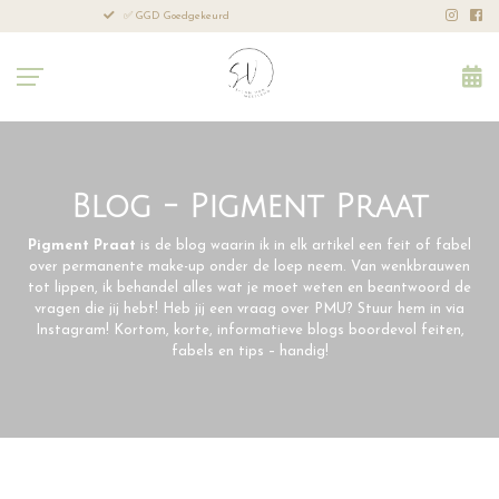
Leeftijd: vanaf 18 jaar
Professione
Blog - Pigment Praat
Pigment Praat
is de blog waarin ik in elk artikel een feit of fabel
over permanente make-up onder de loep neem. Van wenkbrauwen
tot lippen, ik behandel alles wat je moet weten en beantwoord de
vragen die jij hebt! Heb jij een vraag over PMU? Stuur hem in via
Instagram! Kortom, korte, informatieve blogs boordevol feiten,
fabels en tips – handig!