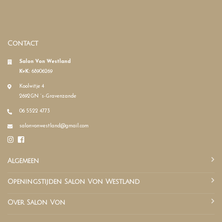
Contact
Salon Von Westland
KvK:
68906269
Koolwitje 4
2692GN ´s-Gravenzande
06 5522 4773
salonvonwestland@gmail.com
Algemeen
Openingstijden Salon Von Westland
Over Salon Von