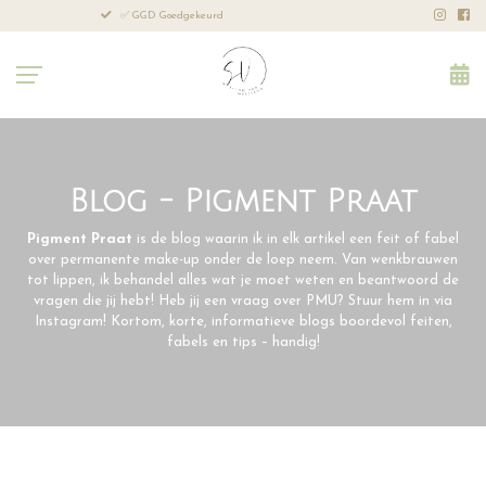
✅ GGD Goedgekeurd
Leeftijd: 
Blog - Pigment Praat
Pigment Praat
is de blog waarin ik in elk artikel een feit of fabel
over permanente make-up onder de loep neem. Van wenkbrauwen
tot lippen, ik behandel alles wat je moet weten en beantwoord de
vragen die jij hebt! Heb jij een vraag over PMU? Stuur hem in via
Instagram! Kortom, korte, informatieve blogs boordevol feiten,
fabels en tips – handig!