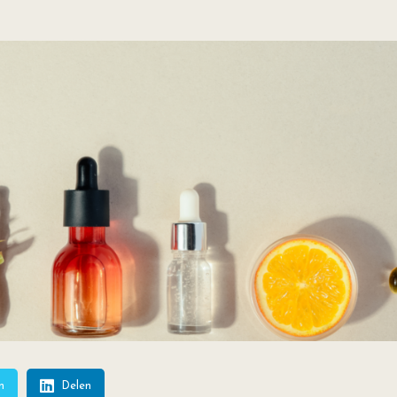
n
Delen