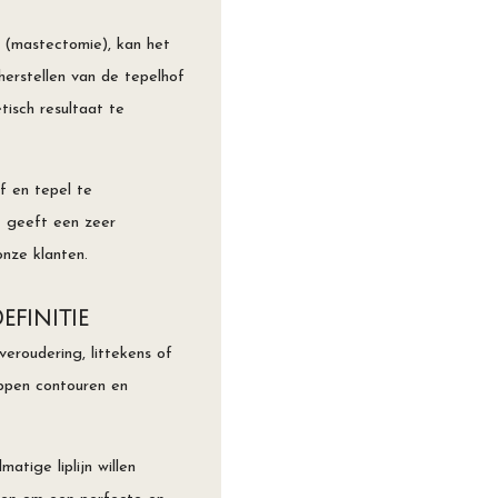
 (mastectomie), kan het
 herstellen van de tepelhof
isch resultaat te
f en tepel te
t geeft een zeer
onze klanten.
efinitie
eroudering, littekens of
ippen contouren en
tige liplijn willen