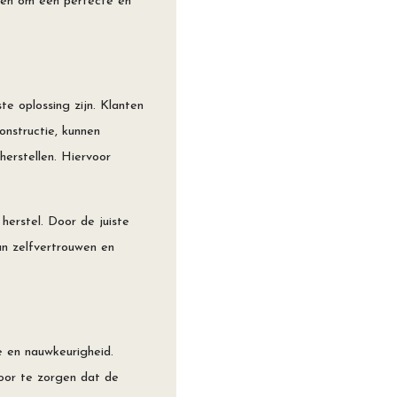
eken om een perfecte en
e oplossing zijn. Klanten
onstructie, kunnen
herstellen. Hiervoor
herstel. Door de juiste
an zelfvertrouwen en
e en nauwkeurigheid.
voor te zorgen dat de