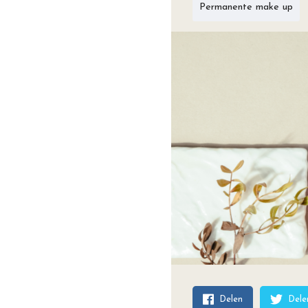
Permanente make up
Delen
Dele