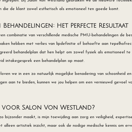
ve ingrepen. Bij Salon Von Westland gebruiken we de nieuwste techni
ëren die de klant zowel esthetisch als emotioneel ten goede komt.
 Behandelingen: Het Perfecte Resultaat
en combinatie van verschillende medische PMU-behandelingen de best
maken hebben met verlies van lipdefinitie of behoefte aan tepelhofrec
greerd behandelplan dat hen helpt om zowel fysiek als emotioneel te 
id intakegesprek een behandelplan op maat.
loven we in een zo natuurlijk mogelijke benadering van schoonheid en 
ngen aan te bieden, kunnen we jou helpen om een vernieuwd gevoel v
 voor Salon Von Westland?
 bijzonder maakt, is mijn toewijding aan zorg en veiligheid, expertis
 alleen artistiek inzicht, maar ook de nodige medische kennis om er