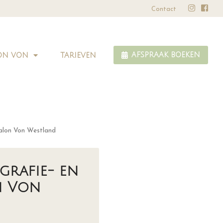
✅ GGD Goedgekeurd
Leeftijd: va
Contact
ON VON
TARIEVEN
AFSPRAAK BOEKEN
Salon Von Westland
grafie- en
n Von