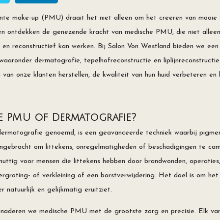
nte make-up (PMU) draait het niet alleen om het creëren van mooie 
en ontdekken de genezende kracht van medische PMU, die niet alleen 
h en reconstructief kan werken. Bij Salon Von Westland bieden we een
aronder dermatografie, tepelhofreconstructie en liplijnreconstructi
 van onze klanten herstellen, de kwaliteit van hun huid verbeteren en
he PMU of Dermatografie?
rmatografie genoemd, is een geavanceerde techniek waarbij pigmen
 ingebracht om littekens, onregelmatigheden of beschadigingen te ca
 nuttig voor mensen die littekens hebben door brandwonden, operaties,
rgroting- of verkleining of een borstverwijdering. Het doel is om het u
 natuurlijk en gelijkmatig eruitziet.
enaderen we medische PMU met de grootste zorg en precisie. Elk van