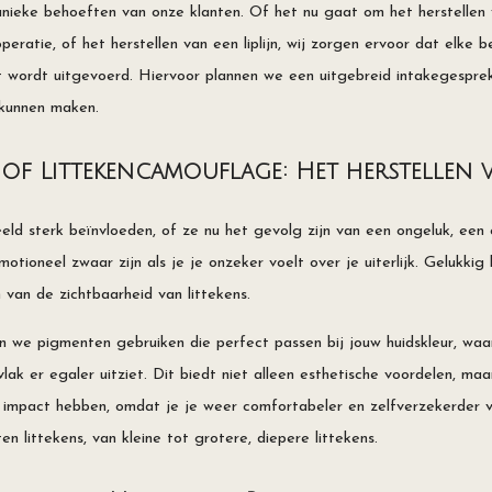
nieke behoeften van onze klanten. Of het nu gaat om het herstellen v
eratie, of het herstellen van een liplijn, wij zorgen ervoor dat elke 
 wordt uitgevoerd. Hiervoor plannen we een uitgebreid intakegesprek
kunnen maken.
of Littekencamouflage: Het herstellen 
eeld sterk beïnvloeden, of ze nu het gevolg zijn van een ongeluk, een
motioneel zwaar zijn als je je onzeker voelt over je uiterlijk. Gelukk
 van de zichtbaarheid van littekens.
we pigmenten gebruiken die perfect passen bij jouw huidskleur, waar
lak er egaler uitziet. Dit biedt niet alleen esthetische voordelen, ma
impact hebben, omdat je je weer comfortabeler en zelfverzekerder vo
ten littekens, van kleine tot grotere, diepere littekens.