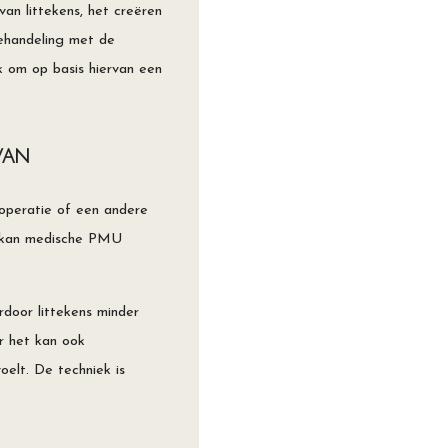
an littekens, het creëren
behandeling met de
 om op basis hiervan een
van
 operatie of een andere
ig kan medische PMU
door littekens minder
ar het kan ook
elt. De techniek is