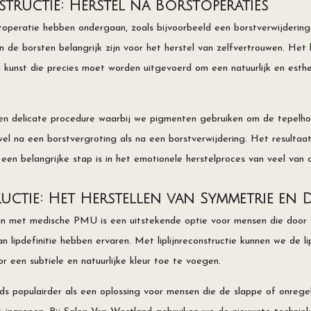
tructie: Herstel na Borstoperaties
operatie hebben ondergaan, zoals bijvoorbeeld een borstverwijdering
van de borsten belangrijk zijn voor het herstel van zelfvertrouwen. Het
unst die precies moet worden uitgevoerd om een natuurlijk en esthet
een delicate procedure waarbij we pigmenten gebruiken om de tepelho
wel na een borstvergroting als na een borstverwijdering. Het resultaa
at een belangrijke stap is in het emotionele herstelproces van veel van 
uctie: Het Herstellen van Symmetrie en D
lijn met medische PMU is een uitstekende optie voor mensen die door v
n lipdefinitie hebben ervaren. Met liplijnreconstructie kunnen we de l
 een subtiele en natuurlijke kleur toe te voegen.
s populairder als een oplossing voor mensen die de slappe of onregelma