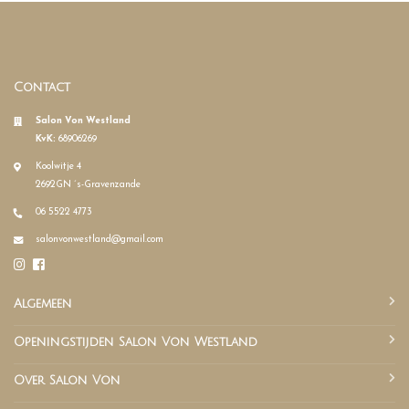
Contact
Salon Von Westland
KvK:
68906269
Koolwitje 4
2692GN ´s-Gravenzande
06 5522 4773
salonvonwestland@gmail.com
Algemeen
Openingstijden Salon Von Westland
Over Salon Von