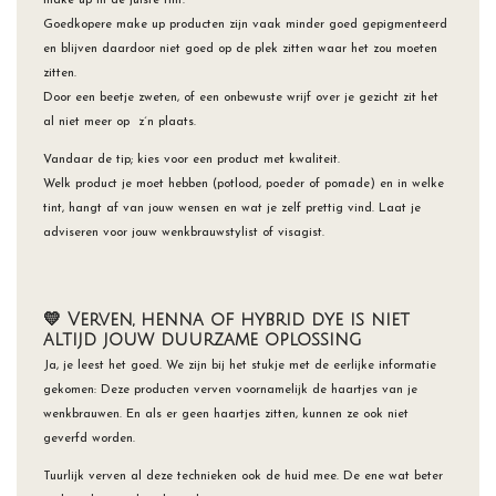
make up in de juiste tint.
Goedkopere make up producten zijn vaak minder goed gepigmenteerd
en blijven daardoor niet goed op de plek zitten waar het zou moeten
zitten.
Door een beetje zweten, of een onbewuste wrijf over je gezicht zit het
al niet meer op z´n plaats.
Vandaar de tip; kies voor een product met kwaliteit.
Welk product je moet hebben (potlood, poeder of pomade) en in welke
tint, hangt af van jouw wensen en wat je zelf prettig vind. Laat je
adviseren voor jouw wenkbrauwstylist of visagist.
💛 Verven, henna of hybrid dye is niet
altijd jouw duurzame oplossing
Ja, je leest het goed. We zijn bij het stukje met de eerlijke informatie
gekomen: Deze producten verven voornamelijk de haartjes van je
wenkbrauwen. En als er geen haartjes zitten, kunnen ze ook niet
geverfd worden.
Tuurlijk verven al deze technieken ook de huid mee. De ene wat beter