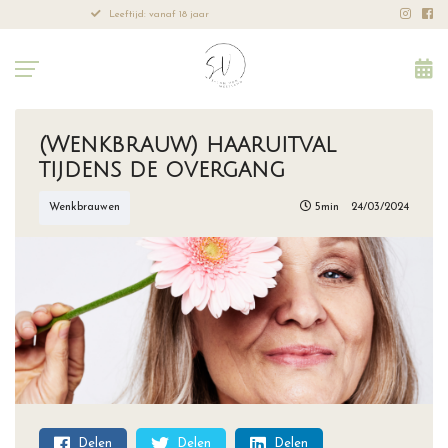
Leeftijd: vanaf 18 jaar
Professione
(Wenkbrauw) haaruitval
tijdens de overgang
Wenkbrauwen
5min
24/03/2024
Delen
Delen
Delen