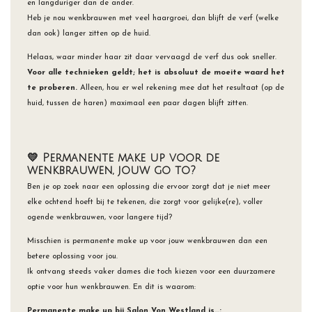
en langduriger dan de ander.
Heb je nou wenkbrauwen met veel haargroei, dan blijft de verf (welke
dan ook) langer zitten op de huid.
Helaas, waar minder haar zit daar vervaagd de verf dus ook sneller.
Voor alle technieken geldt; het is absoluut de moeite waard het
te proberen.
Alleen, hou er wel rekening mee dat het resultaat (op de
huid, tussen de haren) maximaal een paar dagen blijft zitten.
💛 Permanente make up voor de
wenkbrauwen, jouw go to?
Ben je op zoek naar een oplossing die ervoor zorgt dat je
niet meer
elke ochtend hoeft bij te tekenen, die zorgt voor gelijke(re), voller
ogende wenkbrauwen, voor langere tijd
?
Misschien is permanente make up voor jouw wenkbrauwen dan een
betere oplossing voor jou.
Ik ontvang steeds vaker dames die toch kiezen voor een duurzamere
optie voor hun wenkbrauwen. En dit is waarom:
Permanente make up bij Salon Von Westland is…: