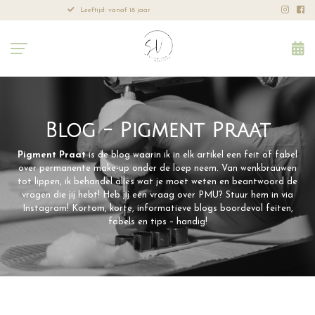
Leeftijd: vanaf 18 jaar
Professione
Blog - Pigment Praat
Pigment Praat
is de blog waarin ik in elk artikel een feit of fabel
over permanente make-up onder de loep neem. Van wenkbrauwen
tot lippen, ik behandel alles wat je moet weten en beantwoord de
vragen die jij hebt! Heb jij een vraag over PMU? Stuur hem in via
Instagram! Kortom, korte, informatieve blogs boordevol feiten,
fabels en tips – handig!