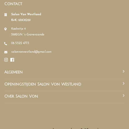
Contact
Salon Von Westland
KvK:
68906269
Koolwitje 4
2692GN ´s-Gravenzande
06 5522 4773
salonvonwestland@gmail.com
Algemeen
Openingstijden Salon Von Westland
Over Salon Von